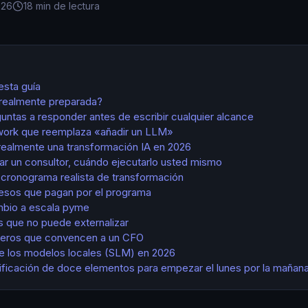
026
18 min de lectura
esta guía
realmente preparada?
untas a responder antes de escribir cualquier alcance
ework que reemplaza «añadir un LLM»
realmente una transformación IA en 2026
ar un consultor, cuándo ejecutarlo usted mismo
cronograma realista de transformación
esos que pagan por el programa
mbio a escala pyme
s que no puede externalizar
meros que convencen a un CFO
de los modelos locales (SLM) en 2026
rificación de doce elementos para empezar el lunes por la mañan