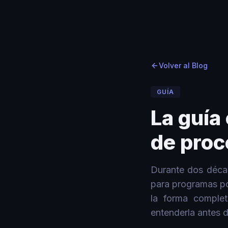
Inicio
Inicio
›
›
Blog
Blog
›
La guía completa de transformación IA de procesos pa
Volver al Blog
GUÍA
La guía
de pro
Durante dos décad
para programas po
la forma complet
entenderla antes 