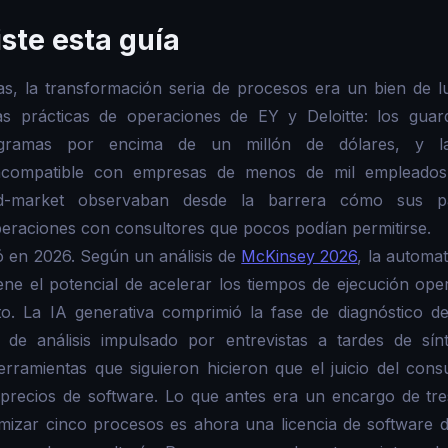
iste esta guía
s, la transformación seria de procesos era un bien de l
as prácticas de operaciones de EY y Deloitte: los guar
ogramas por encima de un millón de dólares, y la
incompatible con empresas de menos de mil empleados
id-market observaban desde la barrera cómo sus pa
eraciones con consultores que pocos podían permitirse.
ó en 2026. Según un análisis de
McKinsey 2026
, la automa
ene el potencial de acelerar los tiempos de ejecución op
to. La IA generativa comprimió la fase de diagnóstico de
de análisis impulsado por entrevistas a tardes de sínt
rramientas que siguieron hicieron que el juicio del cons
a precios de software. Lo que antes era un encargo de tre
mizar cinco procesos es ahora una licencia de software d