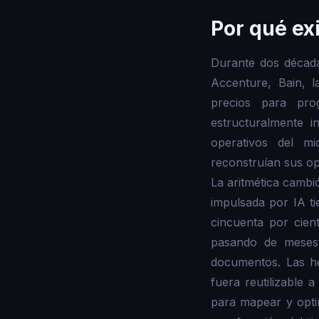
Por qué ex
Durante dos década
Accenture, Bain, l
precios para pr
estructuralmente 
operativos del m
reconstruían sus op
La aritmética cambi
impulsada por IA ti
cincuenta por cien
pasando de meses 
documentos. Las he
fuera reutilizable 
para mapear y opti