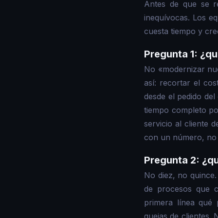
Antes de que se r
inequívocas. Los eq
cuesta tiempo y cred
Pregunta 1: ¿q
No «modernizar nue
así: recortar el co
desde el pedido del
tiempo completo po
servicio al cliente
con un número, no es
Pregunta 2: ¿q
No diez, no quince
de procesos que c
primera línea qué
quejas de clientes.