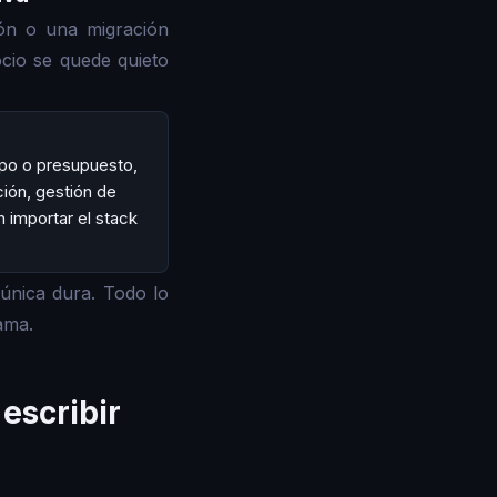
ión o una migración
ocio se quede quieto
mpo o presupuesto,
ión, gestión de
n importar el stack
única dura. Todo lo
ama.
escribir