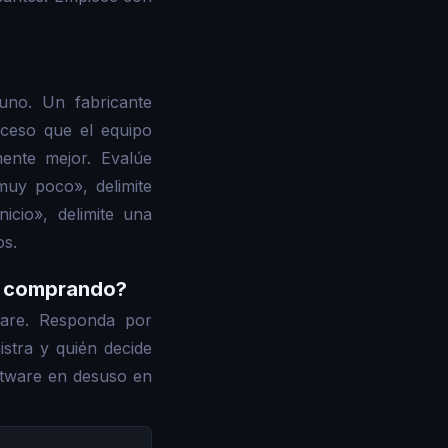
uno. Un fabricante
oceso que el equipo
ente mejor. Evalúe
muy poco», delimite
icio», delimite una
os.
ne comprando?
ware. Responda por
istra y quién decide
tware en desuso en