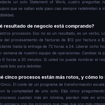
edacte un solo Statement of Work, cuatro preguntas ne
uipos que se saltan este paso casi siempre redelimitan a 
ibilidad.
ué resultado de negocio está comprando?
stros procesos». Eso no es un resultado, es un verbo. Lo
ste del procesamiento de facturas de $12 por factura a $
 cliente hasta la entrega de 72 horas a 24. Liberar ocho ho
r semana de nuestro equipo de operaciones. Cambiar la p
 de 6 horas a 20 minutos. Si usted no puede nombrar el re
tá listo para delimitar.
ué cinco procesos están más rotos, y cómo lo
. Cinco. El coste de un programa de transformación escal
on la complejidad de uno solo. Elija cinco preguntando
 procesos cuestan más en nómina, pierden más en err
 No empiece con los procesos que cree que son más intere