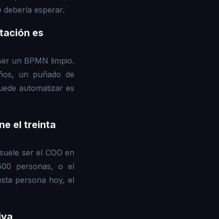
e debería esperar.
tación es
 ser un BPMN limpio.
años, un puñado de
puede automatizar es
e el treinta
suele ser el COO en
00 personas, o el
sta persona hoy, el
iva