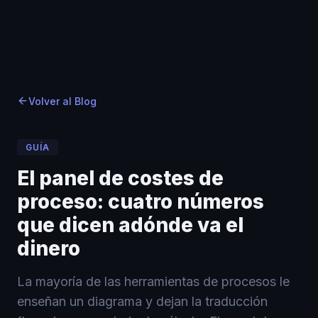
Inicio
Inicio
Blog
›
›
Blog
›
El panel de costes de proceso: cuatro números que 
Volver al Blog
GUÍA
El panel de costes de
proceso: cuatro números
que dicen adónde va el
dinero
La mayoría de las herramientas de procesos le
enseñan un diagrama y dejan la traducción