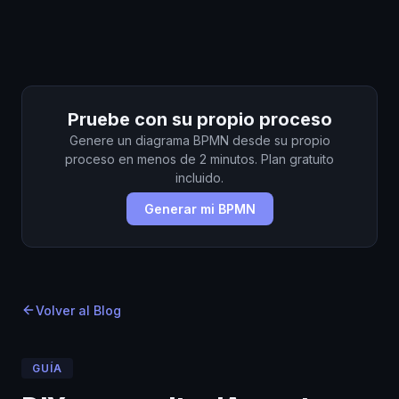
Inicio
Inicio
Blog
›
›
Blog
›
DIY o consultor IA: costes 2026 comparados
Pruebe con su propio proceso
Genere un diagrama BPMN desde su propio
proceso en menos de 2 minutos. Plan gratuito
incluido.
Generar mi BPMN
Volver al Blog
GUÍA