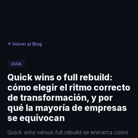
Inicio
Inicio
Blog
›
›
Blog
›
Quick wins o full rebuild: cómo elegir el ritmo corr
Volver al Blog
GUÍA
Quick wins o full rebuild:
cómo elegir el ritmo correcto
de transformación, y por
qué la mayoría de empresas
se equivocan
Quick wins versus full rebuild se enmarca como