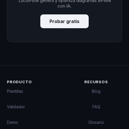
LucidFlow genera y optimiza diagramas BPMN
con IA.
Probar gratis
PRODUCTO
RECURSOS
Plantillas
Blog
Validador
FAQ
Demo
Glosario