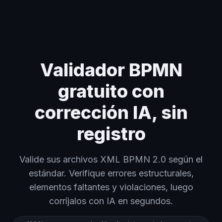
Home
›
Validador BPMN gratuito con corrección IA, sin registro
Validador BPMN
gratuito con
corrección IA, sin
registro
Valide sus archivos XML BPMN 2.0 según el
estándar. Verifique errores estructurales,
elementos faltantes y violaciones, luego
corríjalos con IA en segundos.