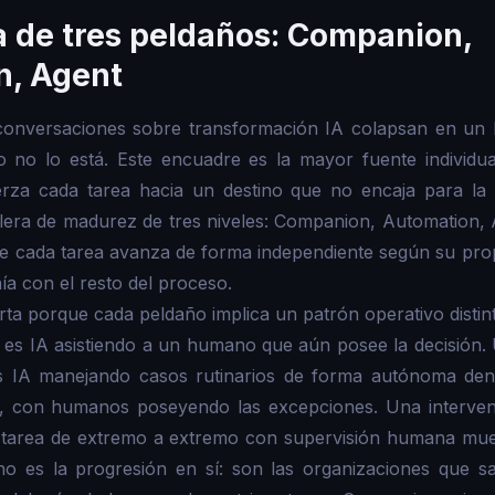
a de tres peldaños: Companion,
n, Agent
conversaciones sobre transformación IA colapsan en un b
o no lo está. Este encuadre es la mayor fuente individua
uerza cada tarea hacia un destino que no encaja para la
alera de madurez de tres niveles: Companion, Automation, Ag
ue cada tarea avanza de forma independiente según su propi
ía con el resto del proceso.
rta porque cada peldaño implica un patrón operativo distin
es IA asistiendo a un humano que aún posee la decisión. 
es IA manejando casos rutinarios de forma autónoma den
, con humanos poseyendo las excepciones. Una interven
 tarea de extremo a extremo con supervisión humana mue
no es la progresión en sí: son las organizaciones que sa