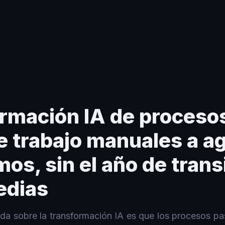
uales a agentes autónomos, sin el año de transición entremedias
rmación IA de procesos
de trabajo manuales a a
os, sin el año de trans
edias
bida sobre la transformación IA es que los procesos p