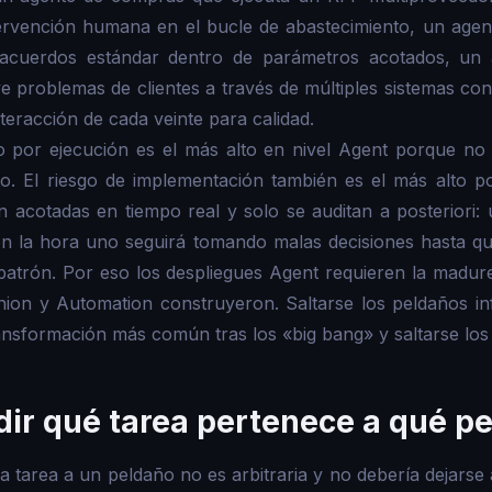
tervención humana en el bucle de abastecimiento, un agen
 acuerdos estándar dentro de parámetros acotados, un
ve problemas de clientes a través de múltiples sistemas c
eracción de cada veinte para calidad.
ro por ejecución es el más alto en nivel Agent porque n
. El riesgo de implementación también es el más alto po
 acotadas en tiempo real y solo se auditan a posteriori:
n la hora uno seguirá tomando malas decisiones hasta que
patrón. Por eso los despliegues Agent requieren la madur
on y Automation construyeron. Saltarse los peldaños infe
ansformación más común tras los «big bang» y saltarse los
ir qué tarea pertenece a qué p
 tarea a un peldaño no es arbitraria y no debería dejarse al 