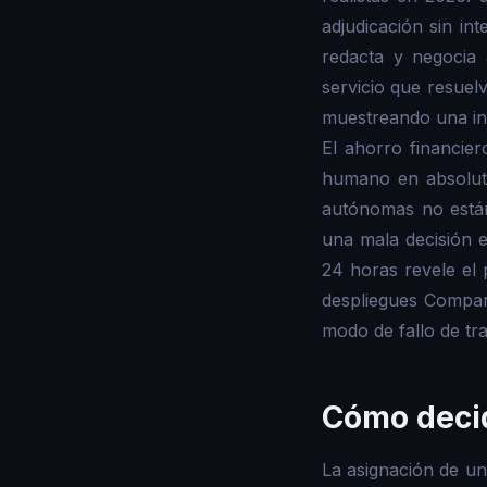
adjudicación sin in
redacta y negocia
servicio que resuel
muestreando una int
El ahorro financie
humano en absoluto
autónomas no están
una mala decisión e
24 horas revele el 
despliegues Compani
modo de fallo de tr
Cómo decid
La asignación de una