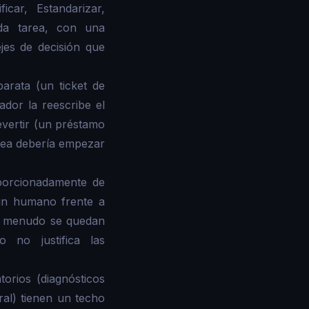
car, Estandarizar,
ada tarea, con una
jes de decisión que
arata (un ticket de
dor la reescribe el
evertir (un préstamo
rea debería empezar
porcionadamente de
 un humano frente a
n a menudo se quedan
 no justifica las
orios (diagnósticos
al) tienen un techo