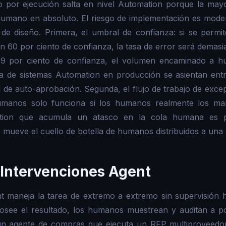
ro por ejecución salta en nivel Automation porque la may
mano en absoluto. El riesgo de implementación es mode
de diseño. Primera, el umbral de confianza: si se permit
 60 por ciento de confianza, la tasa de error será demasiad
 99 por ciento de confianza, el volumen encaminado a h
a de sistemas Automation en producción se asientan entr
de auto-aprobación. Segunda, el flujo de trabajo de exce
 humanos solo funciona si los humanos realmente los ma
ation que acumula un atasco en la cola humana es 
mueve el cuello de botella de humanos distribuidos a una 
 Intervenciones Agent
nt maneja la tarea de extremo a extremo sin supervisión 
osee el resultado, los humanos muestrean y auditan a pos
 un agente de compras que ejecuta un RFP multiproveed