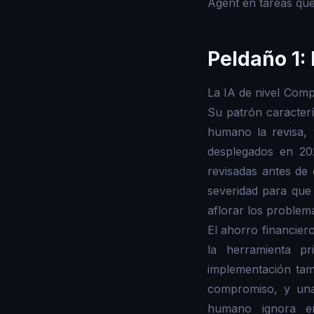
Agent en tareas qu
Peldaño 1:
La IA de nivel Comp
Su patrón caracterí
humano la revisa, 
desplegados en 20
revisadas antes de e
severidad para que 
aflorar los problem
El ahorro financier
la herramienta pr
implementación tam
compromiso, y una
humano ignora en