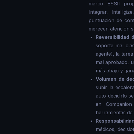
marco ESSII propo
Integrar, Intelli
puntuación de conf
merecen atención s
Reversibilidad d
soporte mal cla
agente), la tare
mal aprobado, u
más abajo y gana
Volumen de dec
subir la escale
auto-decidirlo s
en Companion 
herramientas de
Responsabilidad
médicos, decisi