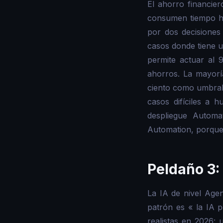
El ahorro financie
consumen tiempo hu
por dos decisiones 
casos donde tiene un
permite actuar al
ahorros. La mayorí
ciento como umbral 
casos difíciles a
despliegue Autom
Automation, porque 
Peldaño 3:
La IA de nivel Age
patrón es « la IA p
realistas en 2026: