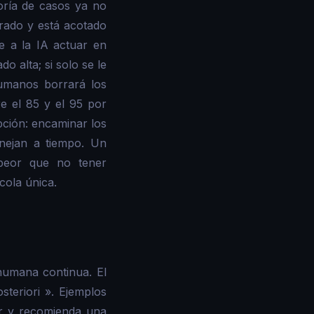
oría de casos ya no
rado y está acotado
e a la IA actuar en
o alta; si solo se le
umanos borrará los
e el 85 y el 95 por
pción: encaminar los
nejan a tiempo. Un
peor que no tener
cola única.
humana continua. El
teriori ». Ejemplos
or y recomienda una