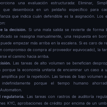
rciona una evaluación estructurada: Eliminar, Simplifi
gize, que desemboca en un peldaño específico para c
ianza que indica cuán defendible es la asignación. Los e
on:
e la decisión.
Si una mala salida se revierte de forma b
sificado se reasigna manualmente, una respuesta en borra
a puede empezar más arriba en la escalera. Si es caro de r
n compromiso de compra al proveedor equivocado), la ta
rse el camino hacia arriba.
isión.
Las tareas de alto volumen se benefician despro
ra porque la economía unitaria de encaminar un caso a
e amplifica por la repetición. Las tareas de bajo volume
indefinidamente porque el tiempo humano ahorrado
 Automation.
 regulatoria.
Las tareas con rastros de auditoría regulat
ones KYC, aprobaciones de crédito por encima de un umbr