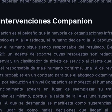
e deberían haber pasado un trimestre en Companion prime
 Intervenciones Companion
anion es el peldaño que la mayoría de organizaciones infra
stico es « la IA redacta, el humano decide »: la IA produc
y el humano sigue siendo responsable del resultado. E
26: un agente de soporte cuyas respuestas son redac
nviar, un clasificador de tickets de servicio al cliente que
el responsable de triaje humano confirme, una IA de revi
as probables en un contrato para que el abogado dictamin
o por ejecución en nivel Companion es modesto: el humano
incipalmente acelera en lugar de reemplazar su tra
bién es mínimo, porque la salida de la IA es una sugere
 IA que se desmanda se manifiesta como sugerencias 
 lugar de como malas decisiones que llegan al cli