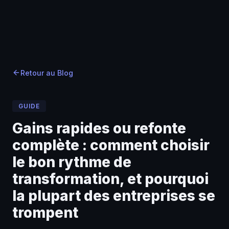
Accueil
Accueil
Blog
›
›
Blog
›
Gains rapides ou refonte complète : comment choisir
Retour au Blog
GUIDE
Gains rapides ou refonte
complète : comment choisir
le bon rythme de
transformation, et pourquoi
la plupart des entreprises se
trompent