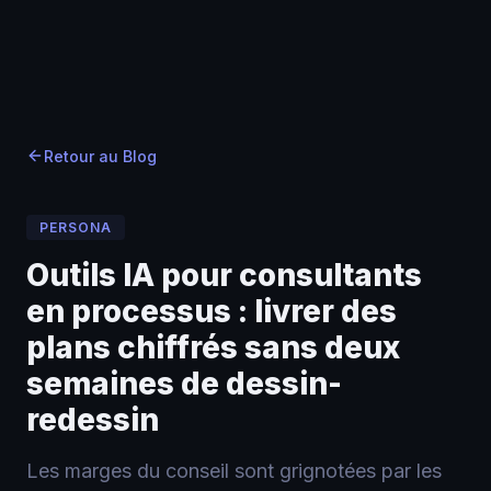
Accueil
Accueil
Blog
›
›
Blog
›
Outils IA pour consultants en processus : livrer des
Retour au Blog
PERSONA
Outils IA pour consultants
en processus : livrer des
plans chiffrés sans deux
semaines de dessin-
redessin
Les marges du conseil sont grignotées par les