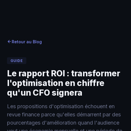
Accueil
Accueil
Blog
›
›
Blog
›
Le rapport ROI : transformer l'optimisation en chiffr
Retour au Blog
GUIDE
Le rapport ROI : transformer
l'optimisation en chiffre
qu'un CFO signera
Les propositions d'optimisation échouent en
revue finance parce qu'elles démarrent par des
pourcentages d'amélioration quand l'audience
veut une économie mensuelle et une période de