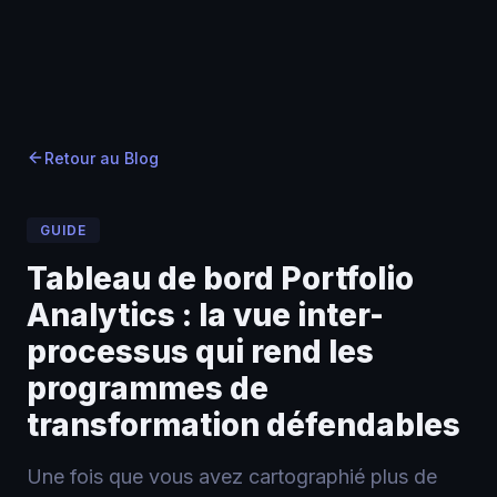
Accueil
Accueil
Blog
›
›
Blog
›
Tableau de bord Portfolio Analytics : la vue inter-
Retour au Blog
GUIDE
Tableau de bord Portfolio
Analytics : la vue inter-
processus qui rend les
programmes de
transformation défendables
Une fois que vous avez cartographié plus de