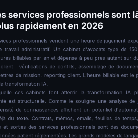
s services professionnels sont là
e plus rapidement en 2026
rvices professionnels vendent une heure de jugement exp
e travail administratif. Un cabinet d'avocats type de 15
res billables par an et dépense à peu près autant sur du t
client : vérifications de conflits, assemblage de documen
ettres de mission, reporting client. L'heure billable est le
t la transformation IA.
uelle ces cabinets font atterrir la transformation IA 
santé est structurelle. Comme le souligne une analyse de
tensité de connaissances affichent un potentiel d'automat
déjà du texte. Contrats, mémos, emails, feuilles de temps
es et sorties des services professionnels sont des docum
nnées patient réglementées. Les grands modèles de langag