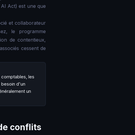
U AI Act) est une que
cié et collaborateur
sez, le programme
ion de contentieux,
 associés cessent de
s comptables, les
s besoin d'un
énéralement un
de conflits