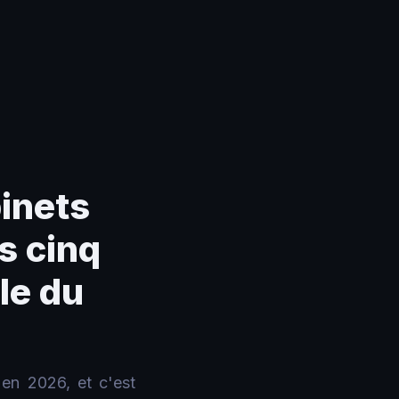
binets
s cinq
le du
 en 2026, et c'est