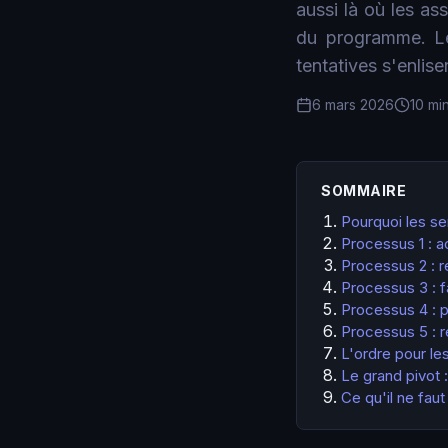
aussi là où les as
du programme. Les
tentatives s'enlise
6 mars 2026
10 mi
SOMMAIRE
Pourquoi les ser
Processus 1 : ac
Processus 2 : 
Processus 3 : f
Processus 4 : p
Processus 5 : r
L'ordre pour le
Le grand pivot :
Ce qu'il ne fau