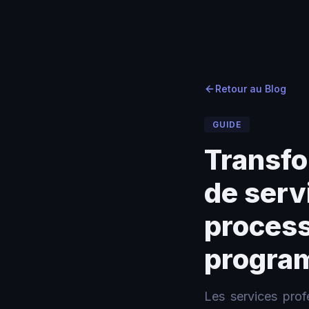
Accueil
Accueil
›
›
Blog
Blog
›
Transformation IA pour les cabinets de services profe
Retour au Blog
GUIDE
Transfo
de serv
process
progra
Les services prof