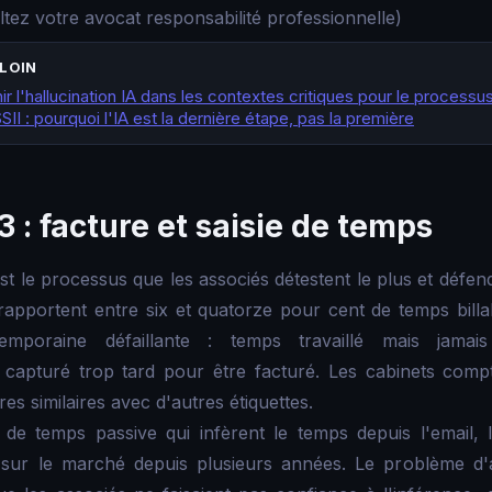
ltez votre avocat responsabilité professionnelle)
 LOIN
 l'hallucination IA dans les contextes critiques pour le processu
I : pourquoi l'IA est la dernière étape, pas la première
 : facture et saisie de temps
st le processus que les associés détestent le plus et défend
rapportent entre six et quatorze pour cent de temps bill
emporaine défaillante : temps travaillé mais jamai
 capturé trop tard pour être facturé. Les cabinets compt
res similaires avec d'autres étiquettes.
e de temps passive qui infèrent le temps depuis l'email, l'
sur le marché depuis plusieurs années. Le problème d'a