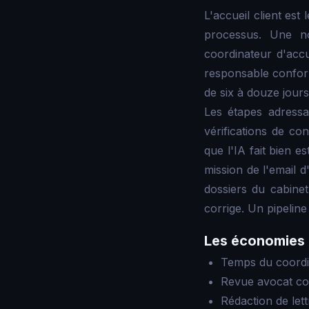
L'accueil client es
processus. Une no
coordinateur d'accue
responsable conform
de six à douze jours
Les étapes adressa
vérifications de c
que l'IA fait bien es
mission de l'email d
dossiers du cabinet
corrige. Un pipelin
Les économies
Temps du coordin
Revue avocat conf
Rédaction de let