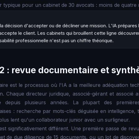
r typique pour un cabinet de 30 avocats : moins de quatre
la décision d'accepter ou de décliner une mission. L'IA prépare
 accepte le client. Les cabinets qui brouillent cette ligne découvr
abilité professionnelle n'est pas un chiffre théorique.
2 : revue documentaire et synth
re est le processus où l'IA a la meilleure adéquation tech
n. Chaque directeur juridique, associé-gérant et associé a
 depuis plusieurs années. La plupart des premières 
ises : recherche par mots-clés déguisée en intelligence, t
l plus lent qu'un collaborateur junior avec un surligneur.
 est significativement différent. Une première passe de rev
et de due diligence de 15 documents, ou un lot de discov