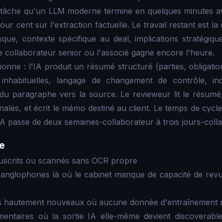
 tâche qu'un LLM moderne termine en quelques minutes a
our cent sur l'extraction factuelle. Le travail restant est 
sque, contexte spécifique au deal, implications stratégiq
e collaborateur senior ou l'associé gagne encore l'heure.
ionne : l'IA produit un résumé structuré (parties, obligat
es inhabituelles, langage de changement de contrôle, i
du paragraphe vers la source. Le revieweur lit le résumé, 
nalés, et écrit le mémo destiné au client. Le temps de cyc
A passe de deux semaines-collaborateur à trois jours-colla
e
scrits ou scannés sans OCR propre
nglophones là où le cabinet manque de capacité de revue
s hautement nouveaux où aucune donnée d'entraînement n
mentaires où la sortie IA elle-même devient discoverabl