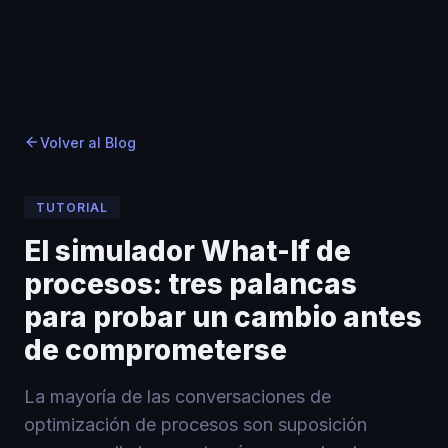
Inicio
Inicio
Blog
›
›
Blog
›
El simulador What-If de procesos: tres palancas pa
Volver al Blog
TUTORIAL
El simulador What-If de
procesos: tres palancas
para probar un cambio antes
de comprometerse
La mayoría de las conversaciones de
optimización de procesos son suposición