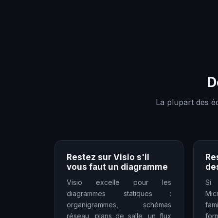
D
La plupart des é
Restez sur Visio s'il
Res
vous faut un diagramme
de
Visio excelle pour les
Si
diagrammes statiques :
Mic
organigrammes, schémas
fami
réseau, plans de salle, un flux
for