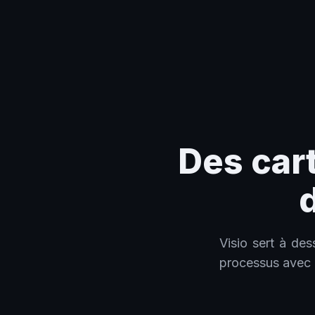
Home
›
Des cartes de processus aux plans de transformation IA
Des car
Visio sert à de
processus avec l