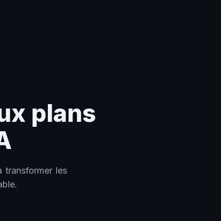
ux plans
A
 transformer les
able.