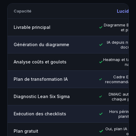
Capacité
LucidFl
Diagramme BPMN 
Livrable principal
et plan 
IA depuis n'imp
Génération du diagramme
docume
Heatmap et tabl
Analyse coûts et goulots
natifs
Cadre ESSII
Plan de transformation IA
recommandations
DMAIC automa
Diagnostic Lean Six Sigma
chaque pro
Hors périmètr
Exécution des checklists
planifica
Oui, plan IA co
Plan gratuit
only